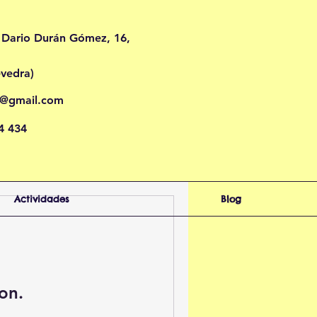
 Dario Durán Gómez, 16,
evedra
)
o@gmail.com
4 434
Actividades
Blog
on.